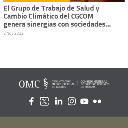
El Grupo de Trabajo de Salud y
Cambio Climático del CGCOM
genera sinergias con sociedades
científicas
2 Nov 2022
Flickr
Youtube
Facebook
Linkedin
Instagram
Twitter