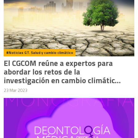
Noticias GT. Salud y cambio climático
El CGCOM reúne a expertos para
abordar los retos de la
investigación en cambio climático
y salud
23 Mar 2023