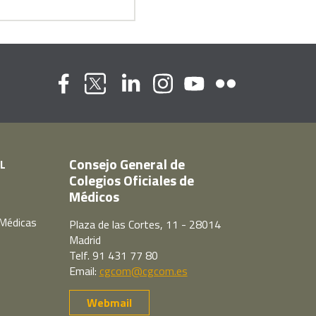
Flickr
Youtube
Facebook
Linkedin
Instagram
Twitter
Consejo General de
L
Colegios Oficiales de
Médicos
 Médicas
Plaza de las Cortes, 11 - 28014
Madrid
Telf. 91 431 77 80
Email:
cgcom@cgcom.es
Webmail