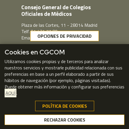
Consejo General de Colegios
Oficiales de Médicos
Plaza de las Cortes, 11 - 28014 Madrid
Telf. 91 431 77 80
OPCIONES DE PRIVACIDAD
Email:
cgcom@cgcom.es
Webmail
Cookies en CGCOM
Utilizamos cookies propias y de terceros para analizar
nuestros servicios y mostrarle publicidad relacionada con sus
preferencias en base a un perfil elaborado a partir de sus
hábitos de navegación (por ejemplo, páginas visitadas).
Puede obtener más información y configurar sus preferencias
AQUÍ
.
POLÍTICA DE COOKIES
RECHAZAR COOKIES
RECHAZAR COOKIES