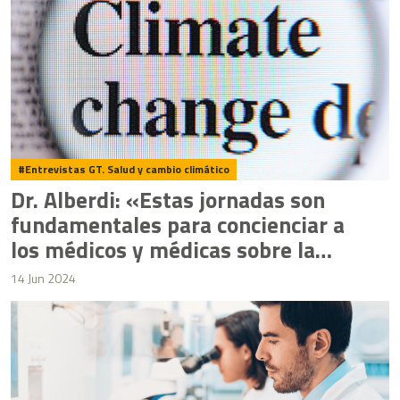
Entrevistas GT. Salud y cambio climático
Dr. Alberdi: «Estas jornadas son
fundamentales para concienciar a
los médicos y médicas sobre la
importancia del cambio climático
14 Jun 2024
y su impacto en la salud»