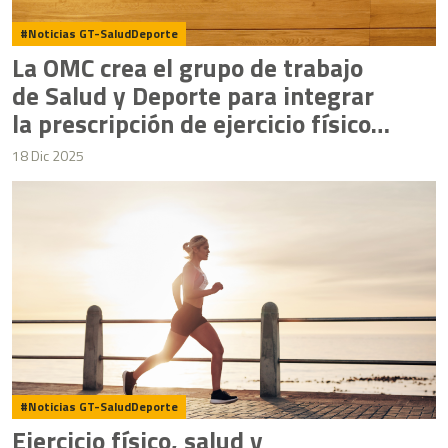
Noticias GT-SaludDeporte
La OMC crea el grupo de trabajo
de Salud y Deporte para integrar
la prescripción de ejercicio físico
en la práctica clínica
18 Dic 2025
Noticias GT-SaludDeporte
Ejercicio físico, salud y