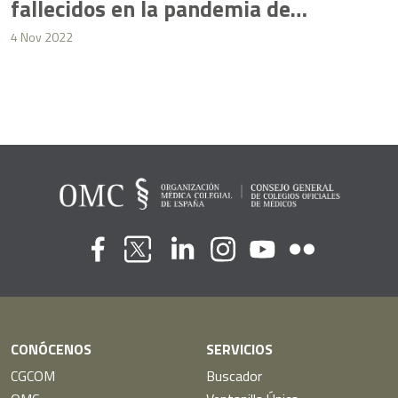
fallecidos en la pandemia de
COVID-19
4 Nov 2022
Flickr
Youtube
Facebook
Linkedin
Instagram
Twitter
CONÓCENOS
SERVICIOS
CGCOM
Buscador