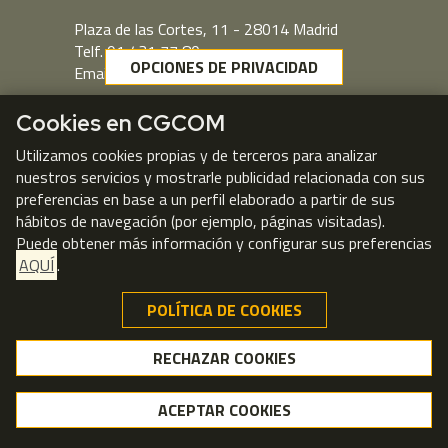
Plaza de las Cortes, 11 - 28014 Madrid
Telf. 91 431 77 80
OPCIONES DE PRIVACIDAD
Email:
cgcom@cgcom.es
Webmail
Cookies en CGCOM
Utilizamos cookies propias y de terceros para analizar
nuestros servicios y mostrarle publicidad relacionada con sus
preferencias en base a un perfil elaborado a partir de sus
hábitos de navegación (por ejemplo, páginas visitadas).
Puede obtener más información y configurar sus preferencias
AQUÍ
.
POLÍTICA DE COOKIES
RECHAZAR COOKIES
RECHAZAR COOKIES
© CGCOM 2026
ACEPTAR COOKIES