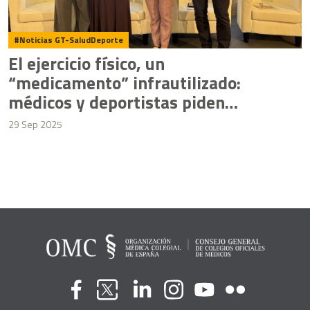
Noticias GT-SaludDeporte
El ejercicio físico, un
“medicamento” infrautilizado:
médicos y deportistas piden
mayor visibilidad y apoyo
29 Sep 2025
institucional
Flickr
Youtube
Facebook
Linkedin
Instagram