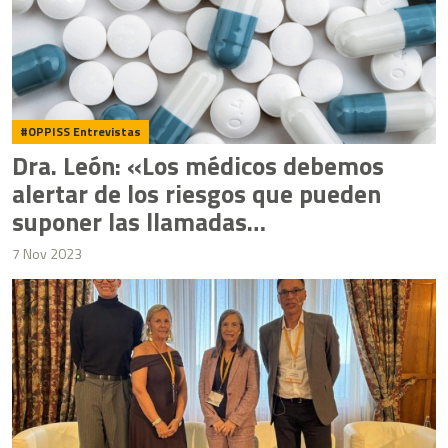
OPPISS Entrevistas
Dra. León: «Los médicos debemos
alertar de los riesgos que pueden
suponer las llamadas
pseudoterapias»
7 Nov 2023