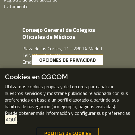
tratamiento
Consejo General de Colegios
Oficiales de Médicos
Plaza de las Cortes, 11 - 28014 Madrid
Telf. 91 431 77 80
OPCIONES DE PRIVACIDAD
Email:
cgcom@cgcom.es
Webmail
Cookies en CGCOM
Utilizamos cookies propias y de terceros para analizar
nuestros servicios y mostrarle publicidad relacionada con sus
preferencias en base a un perfil elaborado a partir de sus
hábitos de navegación (por ejemplo, páginas visitadas).
Puede obtener más información y configurar sus preferencias
AQUÍ
.
POLÍTICA DE COOKIES