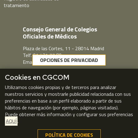
tratamiento
Consejo General de Colegios
Oficiales de Médicos
Plaza de las Cortes, 11 - 28014 Madrid
Telf. 91 431 77 80
OPCIONES DE PRIVACIDAD
Email:
cgcom@cgcom.es
Webmail
Cookies en CGCOM
Utilizamos cookies propias y de terceros para analizar
nuestros servicios y mostrarle publicidad relacionada con sus
preferencias en base a un perfil elaborado a partir de sus
hábitos de navegación (por ejemplo, páginas visitadas).
Puede obtener más información y configurar sus preferencias
AQUÍ
.
POLÍTICA DE COOKIES