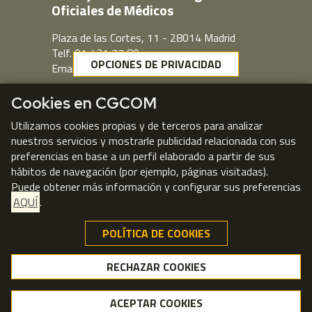
Oficiales de Médicos
Plaza de las Cortes, 11 - 28014 Madrid
Telf. 91 431 77 80
OPCIONES DE PRIVACIDAD
Email:
cgcom@cgcom.es
Webmail
Cookies en CGCOM
Utilizamos cookies propias y de terceros para analizar
nuestros servicios y mostrarle publicidad relacionada con sus
preferencias en base a un perfil elaborado a partir de sus
hábitos de navegación (por ejemplo, páginas visitadas).
Puede obtener más información y configurar sus preferencias
AQUÍ
.
POLÍTICA DE COOKIES
RECHAZAR COOKIES
RECHAZAR COOKIES
© CGCOM 2026
ACEPTAR COOKIES